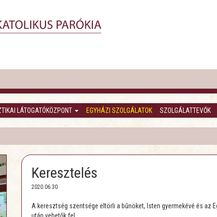
ZTIKAI LÁTOGATÓKÖZPONT
EGYHÁZI SZOLGÁLATOK
SZOLGÁLATTEVŐK
Keresztelés
2020.06.30
A keresztség szentsége eltörli a bűnöket, Isten gyermekévé és az 
után vehetők fel.