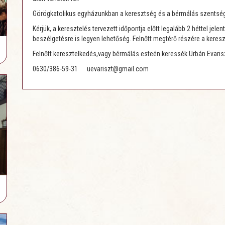
Görögkatolikus egyházunkban a keresztség és a bérmálás szentségé
Kérjük, a keresztelés tervezett időpontja előtt legalább 2 héttel jel
beszélgetésre is legyen lehetőség. Felnőtt megtérő részére a keresz
Felnőtt keresztelkedés,vagy bérmálás esteén keressék Urbán Evarisz
0630/386-59-31 uevariszt@gmail.com