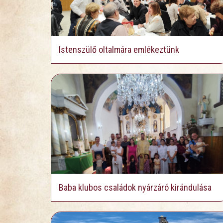
Istenszülő oltalmára emlékeztünk
Baba klubos családok nyárzáró kirándulása