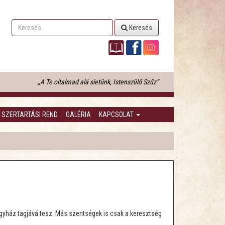
Keresés
„A Te oltalmad alá sietünk, Istenszülő Szűz”
SZERTARTÁSI REND
GALÉRIA
KAPCSOLAT
Egyház tagjává tesz. Más szentségek is csak a keresztség