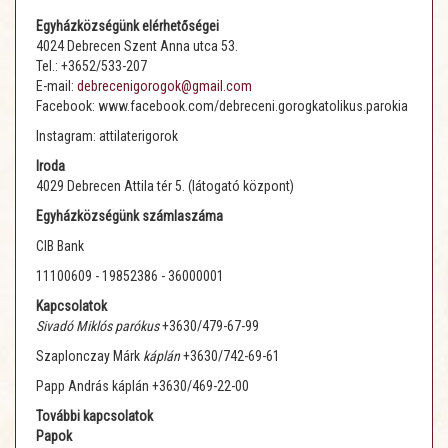
Egyházközségünk elérhetőségei
4024 Debrecen Szent Anna utca 53.
Tel.: +3652/533-207
E-mail:
debrecenigorogok@gmail.com
Facebook: www.facebook.com/debreceni.gorogkatolikus.parokia
Instagram: attilaterigorok
Iroda
4029 Debrecen Attila tér 5. (látogató központ)
Egyházközségünk számlaszáma
CIB Bank
11100609 - 19852386 - 36000001
Kapcsolatok
Sivadó Miklós parókus
+3630/479-67-99
Szaplonczay Márk
káplán
+3630/742-69-61
Papp András káplán +3630/469-22-00
További kapcsolatok
Papok