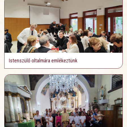
Istenszülő oltalmára emlékeztünk