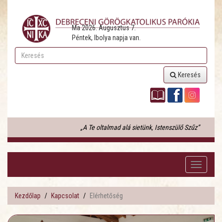
Ma 2026. Augusztus 7.
Péntek, Ibolya napja van.
Keresés
„A Te oltalmad alá sietünk, Istenszülő Szűz”
Toggle
navigati
Kezdőlap
Kapcsolat
Elérhetőség