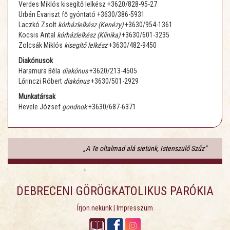
Verdes Miklós kisegítő lelkész +3620/828-95-27
Urbán Evariszt fő gyóntató
+3630/386-5931
Laczkó Zsolt
kórházlelkész (Kenézy)
+3630/954-1361
Kocsis Antal
kórházlelkész (Klinika)
+3630/601-3235
Zolcsák Miklós
kisegítő lelkész
+3630/482-9450
Diakónusok
Haramura Béla
diakónus
+3620/213-4505
Lőrinczi Róbert
diakónus
+3630/501-2929
Munkatársak
Hevele József
gondnok
+3630/687-6371
„A Te oltalmad alá sietünk, Istenszülő Szűz”
DEBRECENI GÖRÖGKATOLIKUS PARÓKIA
Írjon nekünk
|
Impresszum