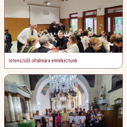
Istenszülő oltalmára emlékeztünk