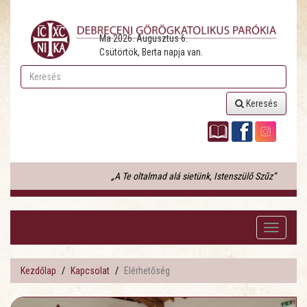
Ma 2026. Augusztus 6.
Csütörtök, Berta napja van.
Keresés
„A Te oltalmad alá sietünk, Istenszülő Szűz”
Toggle
navigati
Kezdőlap
Kapcsolat
Elérhetőség