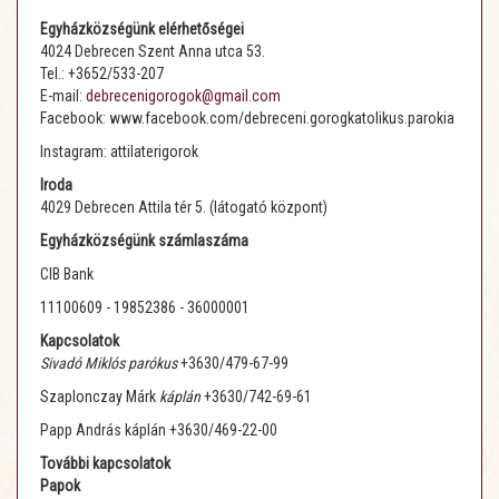
Egyházközségünk elérhetőségei
4024 Debrecen Szent Anna utca 53.
Tel.: +3652/533-207
E-mail:
debrecenigorogok@gmail.com
Facebook: www.facebook.com/debreceni.gorogkatolikus.parokia
Instagram: attilaterigorok
Iroda
4029 Debrecen Attila tér 5. (látogató központ)
Egyházközségünk számlaszáma
CIB Bank
11100609 - 19852386 - 36000001
Kapcsolatok
Sivadó Miklós parókus
+3630/479-67-99
Szaplonczay Márk
káplán
+3630/742-69-61
Papp András káplán +3630/469-22-00
További kapcsolatok
Papok