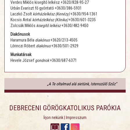
Verdes Miklós kisegítő lelkész +3620/828-95-27
Urbán Evariszt fő gyóntató
+3630/386-5931
Laczkó Zsolt
kórházlelkész (Kenézy)
+3630/954-1361
Kocsis Antal
kórházlelkész (Klinika)
+3630/601-3235
Zolcsák Miklós
kisegítő lelkész
+3630/482-9450
Diakónusok
Haramura Béla
diakónus
+3620/213-4505
Lőrinczi Róbert
diakónus
+3630/501-2929
Munkatársak
Hevele József
gondnok
+3630/687-6371
„A Te oltalmad alá sietünk, Istenszülő Szűz”
DEBRECENI GÖRÖGKATOLIKUS PARÓKIA
Írjon nekünk
|
Impresszum