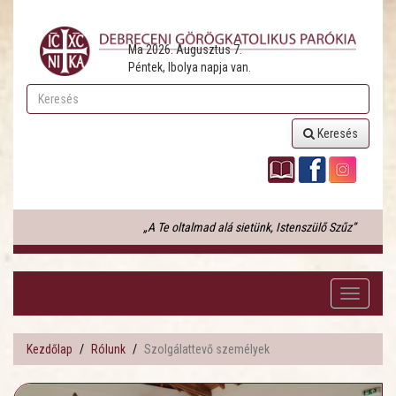
Ma 2026. Augusztus 7.
Péntek, Ibolya napja van.
Keresés
„A Te oltalmad alá sietünk, Istenszülő Szűz”
Toggle
navigati
Kezdőlap
Rólunk
Szolgálattevő személyek