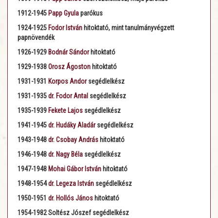
1912-1945
Papp Gyula
parókus
1924-1925
Fodor István
hitoktató, mint tanulmányvégzett
papnövendék
1926-1929
Bodnár Sándor
hitoktató
1929-1938
Orosz Ágoston
hitoktató
1931-1931
Korpos Andor
segédlelkész
1931-1935
dr. Fodor Antal
segédlelkész
1935-1939
Fekete Lajos
segédlelkész
1941-1945
dr. Hudáky Aladár
segédlelkész
1943-1948
dr. Csobay András
hitoktató
1946-1948
dr. Nagy Béla
segédlelkész
1947-1948
Mohai Gábor István
hitoktató
1948-1954
dr. Legeza István
segédlelkész
1950-1951
dr. Hollós János
hitoktató
1954-1982 Soltész Jószef segédlelkész