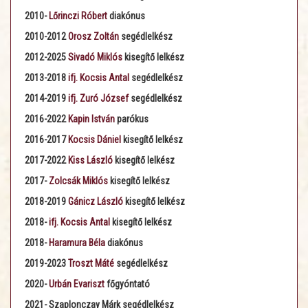
2010-
Lőrinczi Róbert
diakónus
2010-2012
Orosz Zoltán
segédlelkész
2012-2025
Sivadó Miklós
kisegítő lelkész
2013-2018
ifj. Kocsis Antal
segédlelkész
2014-2019
ifj. Zuró József
segédlelkész
2016-2022
Kapin István
parókus
2016-2017
Kocsis Dániel
kisegítő lelkész
2017-2022
Kiss László
kisegítő lelkész
2017-
Zolcsák Miklós
kisegítő lelkész
2018-2019
Gánicz László
kisegítő lelkész
2018-
ifj. Kocsis Antal
kisegítő lelkész
2018-
Haramura Béla
diakónus
2019-2023
Troszt Máté
segédlelkész
2020-
Urbán Evariszt
főgyóntató
2021- Szaplonczay Márk
segédlelkész