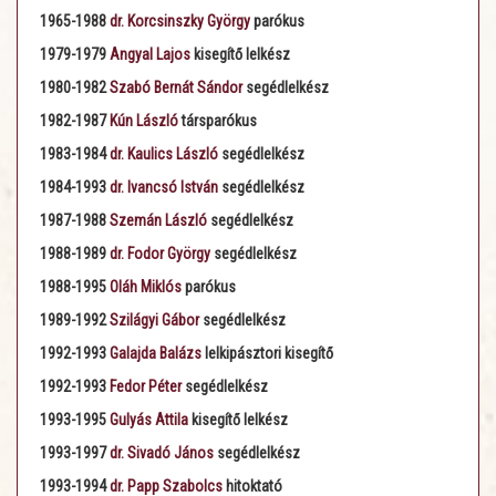
1965-1988
dr. Korcsinszky György
parókus
1979-1979
Angyal Lajos
kisegítő lelkész
1980-1982
Szabó Bernát Sándor
segédlelkész
1982-1987
Kún László
társparókus
1983-1984
dr. Kaulics László
segédlelkész
1984-1993
dr. Ivancsó István
segédlelkész
1987-1988
Szemán László
segédlelkész
1988-1989
dr. Fodor György
segédlelkész
1988-1995
Oláh Miklós
parókus
1989-1992
Szilágyi Gábor
segédlelkész
1992-1993
Galajda Balázs
lelkipásztori kisegítő
1992-1993
Fedor Péter
segédlelkész
1993-1995
Gulyás Attila
kisegítő lelkész
1993-1997
dr. Sivadó János
segédlelkész
1993-1994
dr. Papp Szabolcs
hitoktató