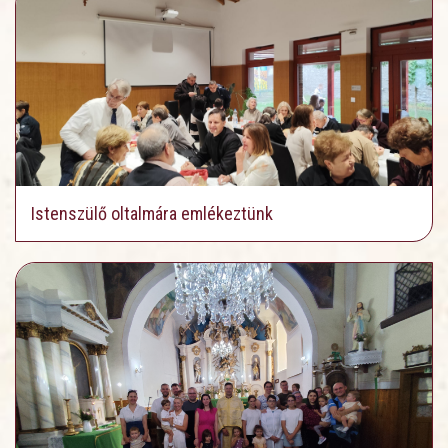
Istenszülő oltalmára emlékeztünk