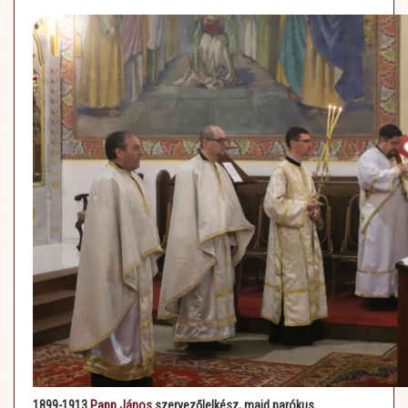
1899-1913
Papp János
szervezőlelkész, majd parókus