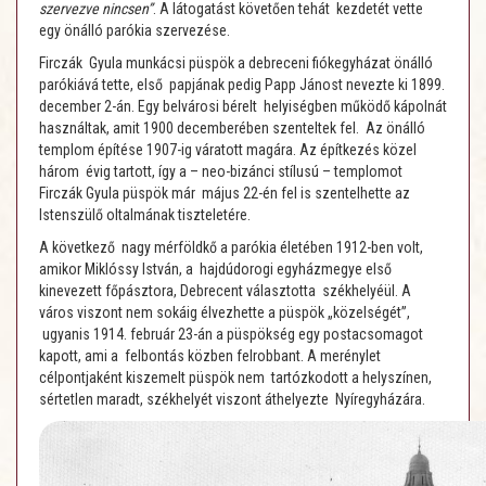
szervezve nincsen”
. A látogatást követően tehát kezdetét vette
egy önálló parókia szervezése.
Firczák Gyula munkácsi püspök a debreceni fiókegyházat önálló
parókiává tette, első papjának pedig Papp Jánost nevezte ki 1899.
december 2-án. Egy belvárosi bérelt helyiségben működő kápolnát
használtak, amit 1900 decemberében szenteltek fel. Az önálló
templom építése 1907-ig váratott magára. Az építkezés közel
három évig tartott, így a – neo-bizánci stílusú – templomot
Firczák Gyula püspök már május 22-én fel is szentelhette az
Istenszülő oltalmának tiszteletére.
A következő nagy mérföldkő a parókia életében 1912-ben volt,
amikor Miklóssy István, a hajdúdorogi egyházmegye első
kinevezett főpásztora, Debrecent választotta székhelyéül. A
város viszont nem sokáig élvezhette a püspök „közelségét”,
ugyanis 1914. február 23-án a püspökség egy postacsomagot
kapott, ami a felbontás közben felrobbant. A merénylet
célpontjaként kiszemelt püspök nem tartózkodott a helyszínen,
sértetlen maradt, székhelyét viszont áthelyezte Nyíregyházára.