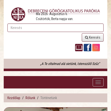
Ma 2026. Augusztus 6.
Csütörtök, Berta napja van.
Keresés
„A Te oltalmad alá sietünk, Istenszülő Szűz”
Toggle
navigati
Kezdőlap
Rólunk
Történetünk