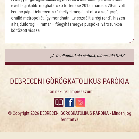
éveit leginkább meghatározó történése 2015. március 20-án volt:
Ferenc pápa Debrecen székhellyel megalapította a sajátjogú,
önálló metropoliát. Így mondhatni „visszaállt a régi rend”, hiszen
a hajdúdorogi – immár – főegyházmegye püspöke városunkba
költözött vissza.
„A Te oltalmad alá sietünk, Istenszülő Szűz”
DEBRECENI GÖRÖGKATOLIKUS PARÓKIA
Írjon nekünk
|
Impresszum
© Copyright 2026
DEBRECENI GÖRÖGKATOLIKUS PARÓKIA
- Minden jog
fenntartva