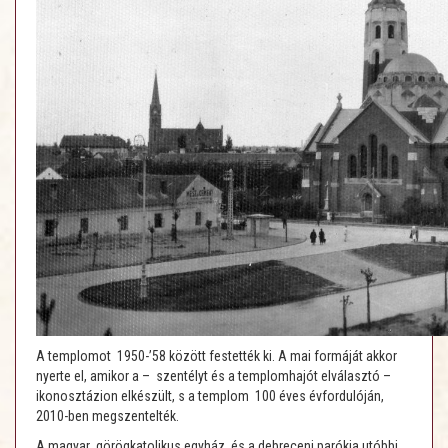
A templomot 1950-’58 között festették ki. A mai formáját akkor
nyerte el, amikor a – szentélyt és a templomhajót elválasztó –
ikonosztázion elkészült, s a templom 100 éves évfordulóján,
2010-ben megszentelték.
A magyar görögkatolikus egyház, és a debreceni parókia utóbbi