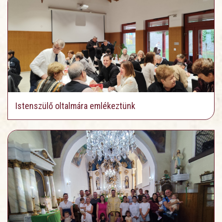
Istenszülő oltalmára emlékeztünk