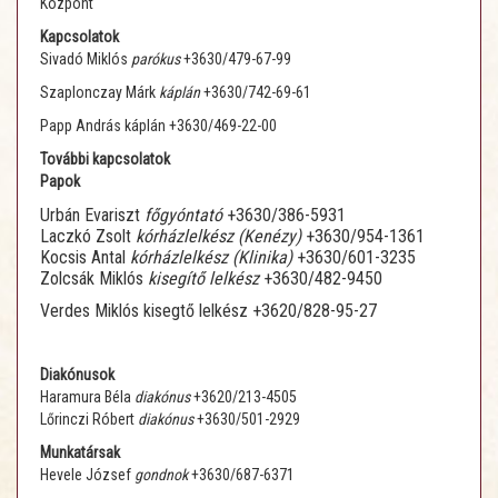
Központ
Kapcsolatok
Sivadó Miklós
parókus
+3630/479-67-99
Szaplonczay Márk
káplán
+3630/742-69-61
Papp András káplán +3630/469-22-00
További kapcsolatok
Papok
Urbán Evariszt
főgyóntató
+3630/386-5931
Laczkó Zsolt
kórházlelkész (Kenézy)
+3630/954-1361
Kocsis Antal
kórházlelkész (Klinika)
+3630/601-3235
Zolcsák Miklós
kisegítő lelkész
+3630/482-9450
Verdes Miklós kisegtő lelkész +3620/828-95-27
Diakónusok
Haramura Béla
diakónus
+3620/213-4505
Lőrinczi Róbert
diakónus
+3630/501-2929
Munkatársak
Hevele József
gondnok
+3630/687-6371