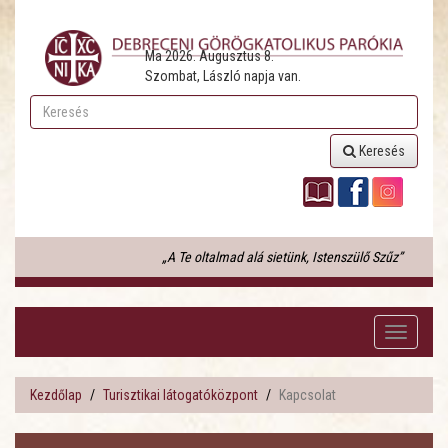
Ma 2026. Augusztus 8.
Szombat, László napja van.
Keresés
„A Te oltalmad alá sietünk, Istenszülő Szűz”
Toggle
navigati
Kezdőlap
Turisztikai látogatóközpont
Kapcsolat