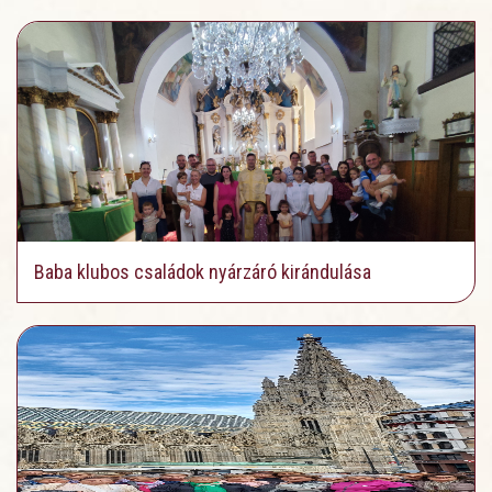
Baba klubos családok nyárzáró kirándulása