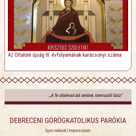
Az Oltalom újság III. évfolyamának karácsonyi száma
„A Te oltalmad alá sietünk, Istenszülő Szűz”
DEBRECENI GÖRÖGKATOLIKUS PARÓKIA
Írjon nekünk
|
Impresszum