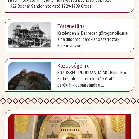
István hitoktató, mint tanulmányvégzett papnövendék 1926-
1929 Bodnár Sándor hitoktató 1929-1938 Orosz ...
Történetünk
Kezdetben a Debrecen görögkatolikusai
a hajdúdorogi parókiához tartoztak.
Ferenc József ...
Közösségeink
KÖZÖSSÉGI PROGRAMJAINK Biblia Kör
Kéthetente csütörtökön 17 órától
parókiánk papjai várják a ...