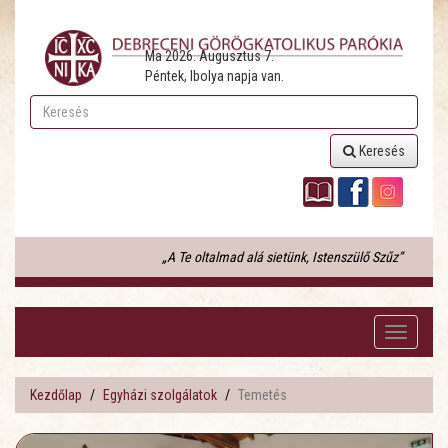
Ma 2026. Augusztus 7.
Péntek, Ibolya napja van.
Keresés
„A Te oltalmad alá sietünk, Istenszülő Szűz”
Toggle
navigati
Kezdőlap
Egyházi szolgálatok
Temetés