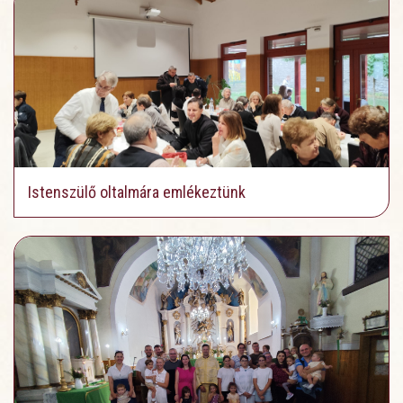
Istenszülő oltalmára emlékeztünk