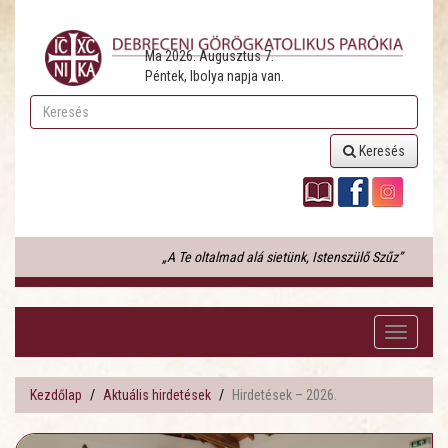
Ma 2026. Augusztus 7.
Péntek, Ibolya napja van.
Keresés
„A Te oltalmad alá sietünk, Istenszülő Szűz”
Toggle
navigati
Kezdőlap
Aktuális hirdetések
Hirdetések – 2026.