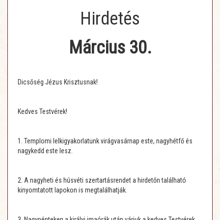
Hirdetés
Március 30.
Dicsőség Jézus Krisztusnak!
Kedves Testvérek!
1. Templomi lelkigyakorlatunk virágvasárnap este, nagyhétfő és
nagykedd este lesz.
2. A nagyheti és húsvéti szertartásrendet a hirdetőn található
kinyomtatott lapokon is megtalálhatják.
3. Nagypénteken a királyi imaórák után várjuk a kedves Testvérek