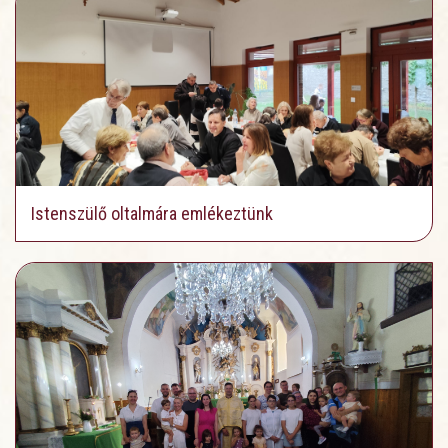
Istenszülő oltalmára emlékeztünk