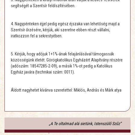
segítségét a Szentsír feldíszítésében.
4. Nagypénteken éjjel pedig egész éjszaka van lehetőség majd a
Szentsír őrzésére, kérjük, aki szeretne ebben részt vállalni,
iratkozzon fel a sekrestyében.
5. Kérjük, hogy adójuk 1+1%-ának felajánlásával támogassák
közösségünk életét. Görögkatolikus Egyházért Alapítvány részére
(adószám: 18547285-2-09), a másik 1%-ot pedig a Katolikus
Egyház javára (technikai szám: 0011).
Áldott nagyhetet kívánva szeretettel: Miklós, András és Márk atya
„A Te oltalmad alá sietünk, Istenszülő Szűz”