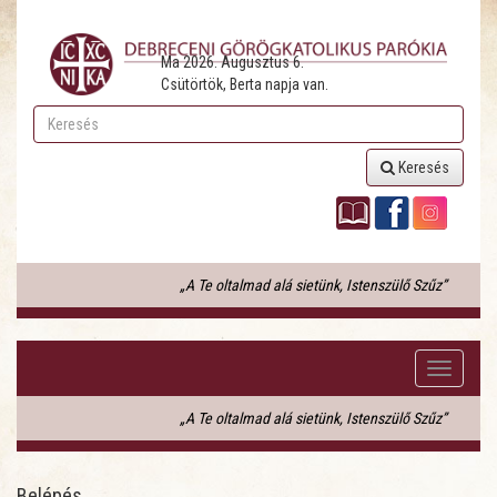
Ma 2026. Augusztus 6.
Csütörtök, Berta napja van.
Keresés
„A Te oltalmad alá sietünk, Istenszülő Szűz”
Toggle
navigati
„A Te oltalmad alá sietünk, Istenszülő Szűz”
Belépés